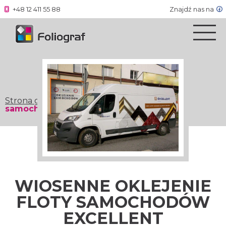
+48 12 411 55 88
Znajdź nas na
Strona główna
»
Wiosenne oklejenie floty
samochodów EXCELLENT
WIOSENNE OKLEJENIE
FLOTY SAMOCHODÓW
EXCELLENT