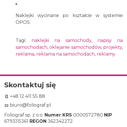
Naklejki wycinane po kształcie w systemie
OPOS.
Tagi:
naklejki na samochody
,
napisy na
samochodach
,
oklejanie samochodów
,
projekty
,
reklama
,
reklama na samochodach
,
reklamy
Skontaktuj się
+48 12 411 55 88
biuro@foliograf.pl
Foliograf sp. z o.o.
Numer KRS
0000572780
NIP
6793115361
REGON
362342272