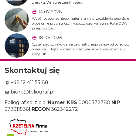
zmroku. Wnętrze zamkniętej...
14 07 2026
Wybór odpowiedniego materiału na przeszklenia decyduje
o poziomie prywatności i widoczności wnętrza. Folia OWV
przepuszcza...
18 06 2026
Czytelność oznakowania zewnętrznego zależy od odległości
obserwacji, kąta widzenia oraz warunków oświetlenia. Z
ulicy lub...
Skontaktuj się
+48 12 411 55 88
biuro@foliograf.pl
Foliograf sp. z o.o.
Numer KRS
0000572780
NIP
6793115361
REGON
362342272