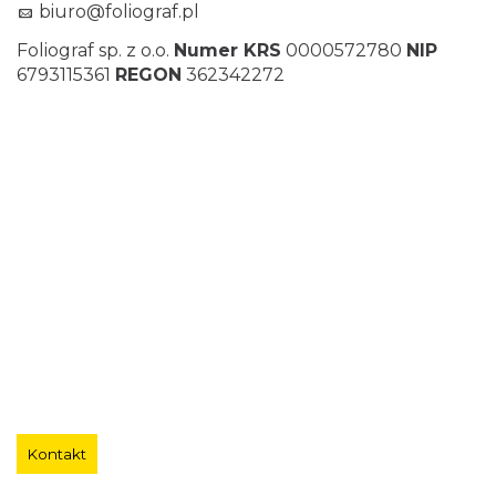
biuro@foliograf.pl
Foliograf sp. z o.o.
Numer KRS
0000572780
NIP
6793115361
REGON
362342272
Kontakt