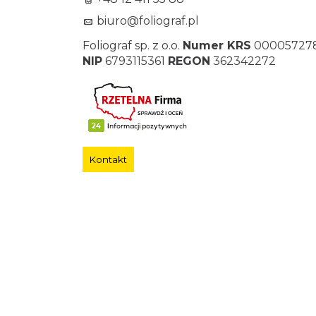
biuro@foliograf.pl
Foliograf sp. z o.o.
Numer KRS
00005727
NIP
6793115361
REGON
362342272
Kontakt