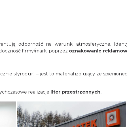
rantują odporność na warunki atmosferyczne. Ident
idoczność firmy/marki poprzez
oznakowanie reklamo
nie styrodur) – jest to materiał izolujący ze spienioneg
tychczasowe realizacje
liter przestrzennych.