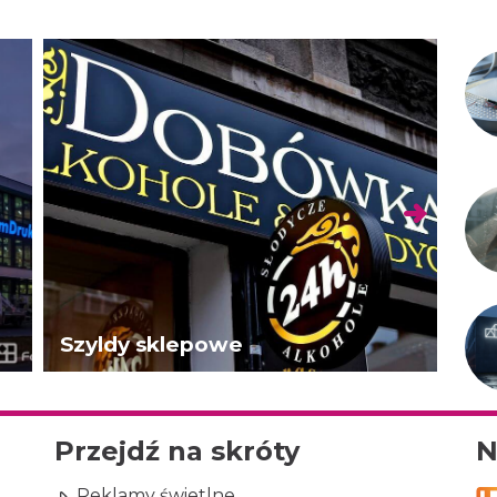
Szyldy sklepowe
Du
Przejdź na skróty
N
Reklamy świetlne