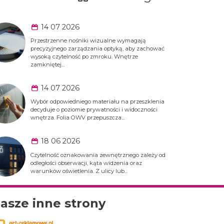
14 07 2026
Przestrzenne nośniki wizualne wymagają
precyzyjnego zarządzania optyką, aby zachować
wysoką czytelność po zmroku. Wnętrze
zamkniętej...
14 07 2026
Wybór odpowiedniego materiału na przeszklenia
decyduje o poziomie prywatności i widoczności
wnętrza. Folia OWV przepuszcza...
18 06 2026
Oznakowan
że litery blokowe
obiektów
Czytelność oznakowania zewnętrznego zależy od
odległości obserwacji, kąta widzenia oraz
warunków oświetlenia. Z ulicy lub...
asze inne strony