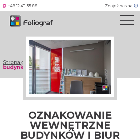
+48 12 411 55 88
Znajdź nas na
Strona główna
»
Oznakowanie wewnętrzne
budynków i biur
OZNAKOWANIE
WEWNĘTRZNE
BUDYNKÓW I BIUR