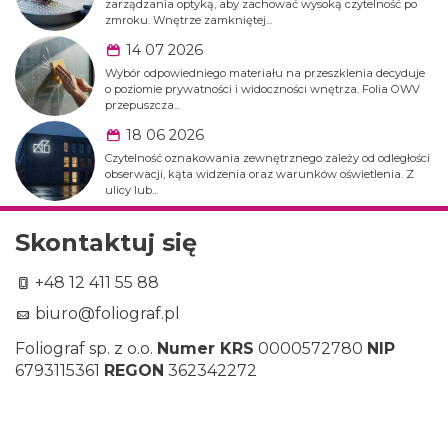
zarządzania optyką, aby zachować wysoką czytelność po
zmroku. Wnętrze zamkniętej...
14 07 2026
Wybór odpowiedniego materiału na przeszklenia decyduje
o poziomie prywatności i widoczności wnętrza. Folia OWV
przepuszcza...
18 06 2026
Czytelność oznakowania zewnętrznego zależy od odległości
obserwacji, kąta widzenia oraz warunków oświetlenia. Z
ulicy lub...
Skontaktuj się
+48 12 411 55 88
biuro@foliograf.pl
Foliograf sp. z o.o.
Numer KRS
0000572780
NIP
6793115361
REGON
362342272