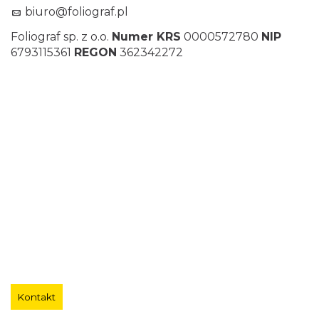
biuro@foliograf.pl
Foliograf sp. z o.o.
Numer KRS
0000572780
NIP
6793115361
REGON
362342272
Kontakt