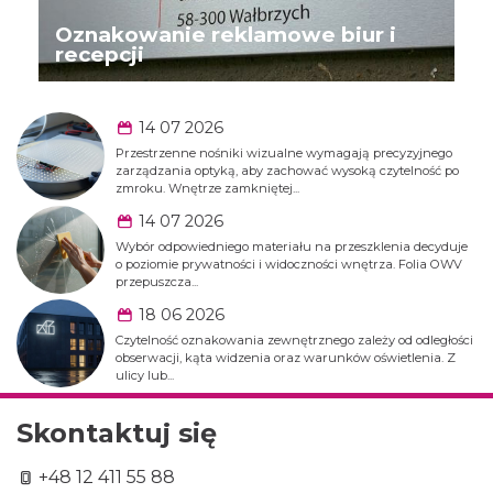
Oznakowanie reklamowe biur i
recepcji
14 07 2026
Przestrzenne nośniki wizualne wymagają precyzyjnego
zarządzania optyką, aby zachować wysoką czytelność po
zmroku. Wnętrze zamkniętej...
14 07 2026
Wybór odpowiedniego materiału na przeszklenia decyduje
o poziomie prywatności i widoczności wnętrza. Folia OWV
przepuszcza...
18 06 2026
Czytelność oznakowania zewnętrznego zależy od odległości
obserwacji, kąta widzenia oraz warunków oświetlenia. Z
ulicy lub...
Skontaktuj się
+48 12 411 55 88