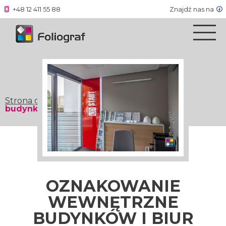
+48 12 411 55 88
Znajdź nas na
Strona główna
»
Oznakowanie wewnętrzne
budynków i biur
OZNAKOWANIE
WEWNĘTRZNE
BUDYNKÓW I BIUR