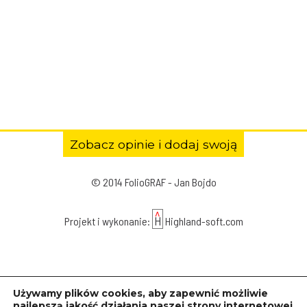
Zobacz opinie i dodaj swoją
© 2014 FolioGRAF - Jan Bojdo
^
H
Projekt i wykonanie:
Highland-soft.com
Używamy plików cookies, aby zapewnić możliwie
najlepszą jakość działania naszej strony internetowej.