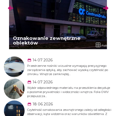
Oznakowanie zewnętrzne
obiektów
14 07 2026
Przestrzenne nośniki wizualne wymagają precyzyjnego
zarządzania optyką, aby zachować wysoką czytelność po
zmroku. Wnętrze zamkniętej...
14 07 2026
Wybór odpowiedniego materiału na przeszklenia decyduje
o poziomie prywatności i widoczności wnętrza. Folia OWV
przepuszcza...
18 06 2026
Czytelność oznakowania zewnętrznego zależy od odległości
obserwacji, kąta widzenia oraz warunków oświetlenia. Z