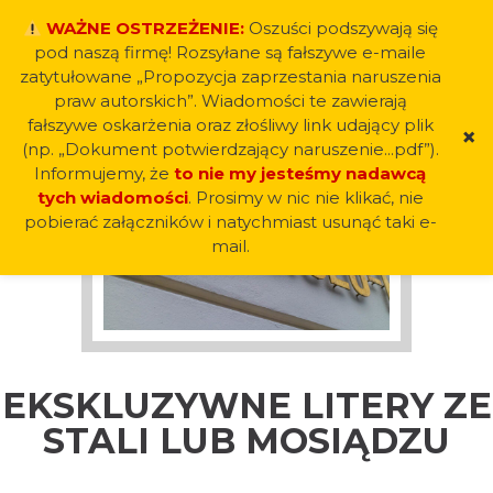
+48 12 411 55 88
Znajdź nas na
WAŻNE OSTRZEŻENIE:
Oszuści podszywają się
pod naszą firmę! Rozsyłane są fałszywe e-maile
zatytułowane
„Propozycja zaprzestania naruszenia
praw autorskich”
. Wiadomości te zawierają
fałszywe oskarżenia oraz złośliwy link udający plik
×
(np.
„Dokument potwierdzający naruszenie...pdf”
).
Informujemy, że
to nie my jesteśmy nadawcą
tych wiadomości
. Prosimy w nic nie klikać, nie
Strona główna
»
Ekskluzywne litery ze stali lub
pobierać załączników i natychmiast usunąć taki e-
mosiądzu
mail.
EKSKLUZYWNE LITERY ZE
STALI LUB MOSIĄDZU