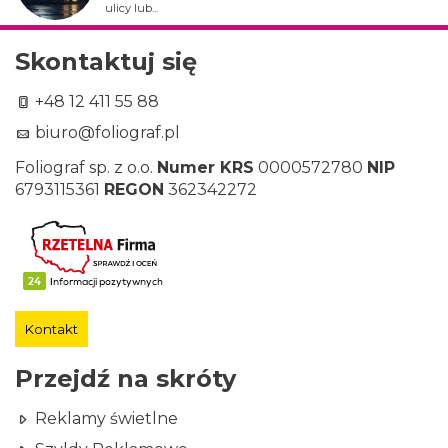
ulicy lub...
Skontaktuj się
+48 12 411 55 88
biuro@foliograf.pl
Foliograf sp. z o.o.
Numer KRS
0000572780
NIP
6793115361
REGON
362342272
Kontakt
Przejdź na skróty
Reklamy świetlne